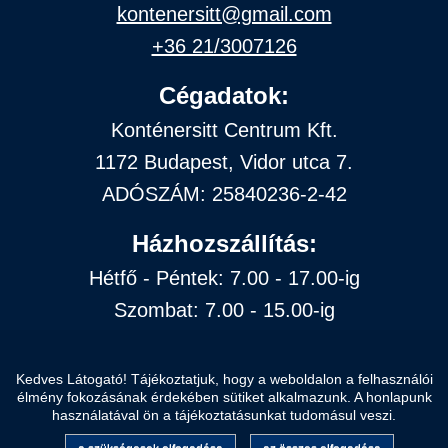
kontenersitt@gmail.com
+36 21/3007126
Cégadatok:
Konténersitt Centrum Kft.
1172 Budapest, Vidor utca 7.
ADÓSZÁM: 25840236-2-42
Házhozszállítás:
Hétfő - Péntek: 7.00 - 17.00-ig
Szombat: 7.00 - 15.00-ig
Vasárnap: zárva
Kedves Látogató! Tájékoztatjuk, hogy a weboldalon a felhasználói
élmény fokozásának érdekében sütiket alkalmazunk. A honlapunk
Oldalt szolgáltatja: wlap.hu
használatával ön a tájékoztatásunkat tudomásul veszi.
Az oldal tetejére